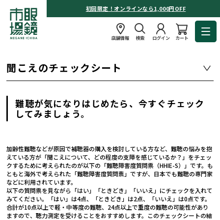
初回限定！オンラインなら1,000円OFF
店舗情報
検索
ログイン
カート
聞こえのチェックシート
難聴が気になりはじめたら、今すぐチェック
してみましょう。
加齢性難聴などが原因で補聴器の購入を検討している方など、難聴の悩みを抱
えている方が「聞こえについて、どの程度の支障を感じているか？」をチェッ
クするために考えられたのが以下の「難聴障害度質問票（HHIE-S）」です。も
ともと海外で考えられた「難聴障害度質問票」ですが、日本でも難聴の専門家
などに利用されています。
以下の質問票を見ながら「はい」「ときどき」「いいえ」にチェックを入れて
みてください。「はい」は4点、「ときどき」は2点、「いいえ」は0点です。
合計が10点以上で軽・中等度の難聴、24点以上で重度の難聴の可能性があり
ますので、聴力測定を受けることをおすすめします。このチェックシートの結