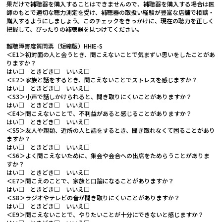
果だけで補聴器を購入することはできませんので、補聴器を購入する場合は医
師のもとで適切な聴力測定を受け、補聴器の取扱い経験が豊富な店舗で相談・
購入するようにしましょう。このチェックをきっかけに、現在の聴力を正しく
把握して、ぴったりの補聴器を見つけてください。
難聴障害度質問票（短縮版）HHIE-S
＜E1＞初対面の人と会うとき、聞こえないことで気まずい思いをしたことがあ
りますか？
はい□ ときどき□ いいえ□
＜E2＞家族と話をするとき、聞こえないことでストレスを感じますか？
はい□ ときどき□ いいえ□
＜S3＞小声で話しかけられると、聞き取りにくいことがありますか？
はい□ ときどき□ いいえ□
＜E4＞聞こえないことで、不利益があると感じることがありますか？
はい□ ときどき□ いいえ□
＜S5＞友人や親類、近所の人と話をするとき、聞き取れなくて困ることがあり
ますか？
はい□ ときどき□ いいえ□
＜S6＞よく聞こえないために、集会や会合への出席をためらうことがありま
すか？
はい□ ときどき□ いいえ□
＜E7＞聞こえのことで、家族と口論になることがありますか？
はい□ ときどき□ いいえ□
＜S8＞ラジオやテレビの音が聞き取りにくいことがありますか？
はい□ ときどき□ いいえ□
＜E9＞聞こえないことで、やりたいことが十分にできないと感じますか？