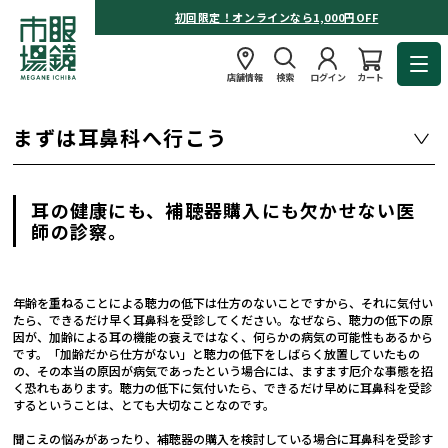
初回限定！オンラインなら1,000円OFF
店舗情報
検索
ログイン
カート
まずは耳鼻科へ行こう
耳の健康にも、補聴器購入にも欠かせない医
師の診察。
年齢を重ねることによる聴力の低下は仕方のないことですから、それに気付い
たら、できるだけ早く耳鼻科を受診してください。なぜなら、聴力の低下の原
因が、加齢による耳の機能の衰えではなく、何らかの病気の可能性もあるから
です。「加齢だから仕方がない」と聴力の低下をしばらく放置していたもの
の、その本当の原因が病気であったという場合には、ますます厄介な事態を招
く恐れもあります。聴力の低下に気付いたら、できるだけ早めに耳鼻科を受診
するということは、とても大切なことなのです。
聞こえの悩みがあったり、補聴器の購入を検討している場合に耳鼻科を受診す