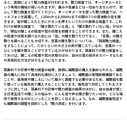
ると、医師によって聴力検査が行われます。聴力検査では、オージオメータと
いう専用の機械が用いられますが、痛みや苦痛などは一切ありませんので、安
心して聴力検査を受けてください。オージオメータを使った聴力検査では、ヘ
ッドフォンを装着して、125Hzから8,000Hzまでの間の7つの周波数の音を聞
きます。音が聞こえたときにボタンを押すというだけの簡単な検査です。これ
だけの簡単な検査で、「聞き取れている音」と「聞き取れていない音」が分か
り、現在の聞こえの程度や耳の状態を把握することができます。また、聞こえ
の程度や状態を調べるためには「音」の聞き取りだけでなく、「言葉」の聞き
取りを調べることも大切です。言葉の聞き取りについては、「語員聴力検査」
をすることによって、どのくらいの大きさの声が聞こえているか、言葉の一つ
ひとつを聞き取ることができているかが分かります。耳鼻科での聴力検査をし
ておけば、聞こえの程度や耳の状態のほか、自分の耳の弱点をカバーするため
の具体的な方法が分かるようになります。
耳鼻科での診察や聴力検査の結果、医師に補聴器の購入を勧められたら、補聴
器の購入に向けて具体的な検討に入りましょう。補聴器は管理医療機器である
ことや、装用感や聞こえについて細かく調整する必要があるため、補聴器を取
り扱っている販売店で購入することになります。販売店で対応してくれるスタ
ッフに対しては、耳鼻科での診察や聴力検査の結果のほかに、自分自身が感じ
る日常生活での聞こえの悩みや、どんな音や声を聞き取りたいのか、どんな場
所で使用するのかといったことを詳しく伝えましょう。なお、補聴器販売店で
も補聴器の調整を目的とした「聴力測定」を行います。