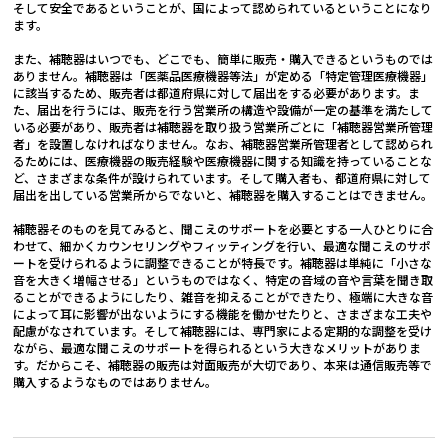
そして安全であるということが、国によって認められているということになり
ます。
また、補聴器はいつでも、どこでも、簡単に販売・購入できるというものでは
ありません。補聴器は「医薬品医療機器等法」が定める「特定管理医療機器」
に該当するため、販売者は都道府県に対して届出をする必要があります。ま
た、届出を行うには、販売を行う営業所の構造や設備が一定の基準を満たして
いる必要があり、販売者は補聴器を取り扱う営業所ごとに「補聴器営業所管理
者」を設置しなければなりません。なお、補聴器営業所管理者として認められ
るためには、医療機器の販売経験や医療機器に関する知識を持っていることな
ど、さまざまな条件が設けられています。そして購入者も、都道府県に対して
届出を出している営業所からでないと、補聴器を購入することはできません。
補聴器そのものを見てみると、聞こえのサポートを必要とする一人ひとりに合
わせて、細かくカウンセリングやフィッティングを行い、最適な聞こえのサポ
ートを受けられるように調整できることが特長です。補聴器は単純に「小さな
音を大きく増幅させる」というものではなく、特定の音域の音や言葉を聞き取
ることができるようにしたり、雑音を抑えることができたり、極端に大きな音
によって耳に影響が出ないようにする機能を働かせたりと、さまざまな工夫や
配慮がなされています。そして補聴器には、専門家による定期的な調整を受け
ながら、最適な聞こえのサポートを得られるという大きなメリットがありま
す。だからこそ、補聴器の販売は対面販売が大切であり、本来は通信販売等で
購入するようなものではありません。