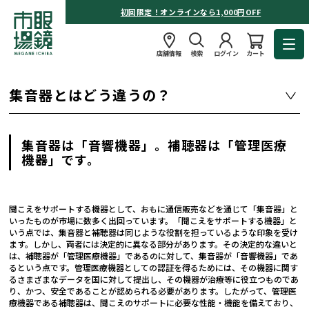
初回限定！オンラインなら1,000円OFF
店舗情報
検索
ログイン
カート
集音器とはどう違うの？
集音器は「音響機器」。補聴器は「管理医療
機器」です。
聞こえをサポートする機器として、おもに通信販売などを通じて「集音器」と
いったものが市場に数多く出回っています。「聞こえをサポートする機器」と
いう点では、集音器と補聴器は同じような役割を担っているような印象を受け
ます。しかし、両者には決定的に異なる部分があります。その決定的な違いと
は、補聴器が「管理医療機器」であるのに対して、集音器が「音響機器」であ
るという点です。管理医療機器としての認証を得るためには、その機器に関す
るさまざまなデータを国に対して提出し、その機器が治療等に役立つものであ
り、かつ、安全であることが認められる必要があります。したがって、管理医
療機器である補聴器は、聞こえのサポートに必要な性能・機能を備えており、