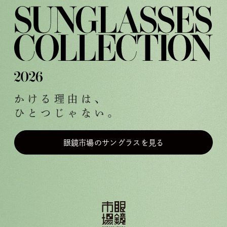
PICK UP
MEGANE ICHIBA ORIGINALS
LICENSY BRANDS
BRANDS
LENSES
かける理由は、
ひとつじゃない。
眼鏡市場のサングラスを見る