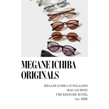
MEGANE ICHIBA
ORIGINALS
MEGANE ICHIBA SUNGLASSES
MAD JOURNEY
THE BEDFORD HOTEL
Any HIKE