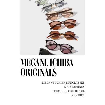
MEGANE ICHIBA
ORIGINALS
MEGANE ICHIBA SUNGLASSES
MAD JOURNEY
THE BEDFORD HOTEL
Any HIKE