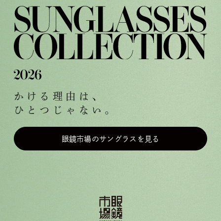
PICK UP
MEGANE ICHIBA ORIGINALS
LICENSY BRANDS
BRANDS
LENSES
かける理由は、
ひとつじゃない。
眼鏡市場のサングラスを見る