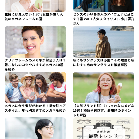
主婦には見えない！50代女性が輝く人
センスのいいあの人のアイウェアと過ご
気のメガネフレーム10選
す日常 Vol.1 人気スタイリスト 小川夢乃
さん
クリアフレームのメガネが似合う人は？
冬にもサングラスは必要？その理由と冬
着こなしのコツやおすすめメガネ10選
におすすめのサングラスを徹底解説
を紹介
メガネに合う髪型がわかる！男女別ヘア
【人気ブランド別】おしゃれな丸メガネ
スタイル、年代別おすすめメガネを紹介
15選！種類や選び方、着用時のポイン
トも解説