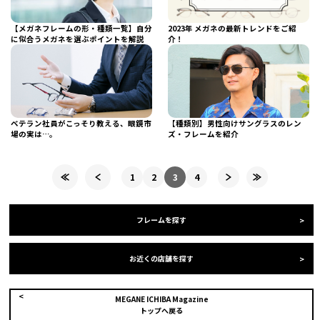
【メガネフレームの形・種類一覧】自分
2023年 メガネの最新トレンドをご紹
に似合うメガネを選ぶポイントを解説
介！
ベテラン社員がこっそり教える、眼鏡市
【種類別】男性向けサングラスのレン
場の実は…。
ズ・フレームを紹介
1
2
3
4
フレームを探す
お近くの店舗を探す
MEGANE ICHIBA Magazine
トップへ戻る