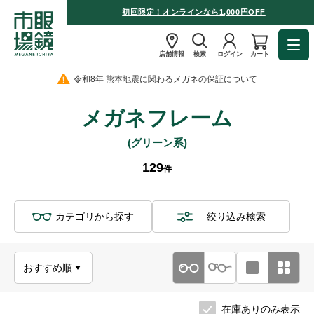
初回限定！オンラインなら1,000円OFF
店舗情報
検索
ログイン
カート
令和8年 熊本地震に関わるメガネの保証について
メガネフレーム
(グリーン系)
129
件
カテゴリから探す
絞り込み検索
在庫ありのみ表示