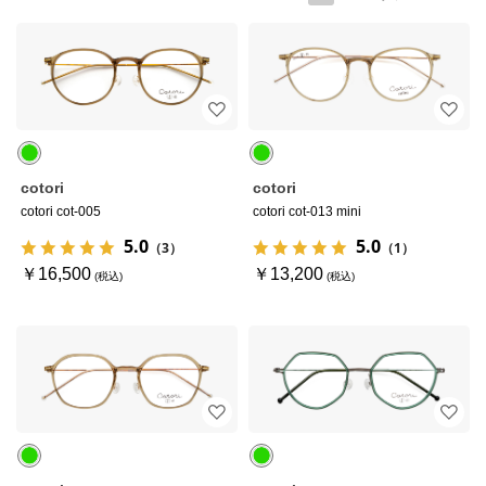
cotori
cotori
cotori cot-005
cotori cot-013 mini
5.0
5.0
（3）
（1）
￥16,500
￥13,200