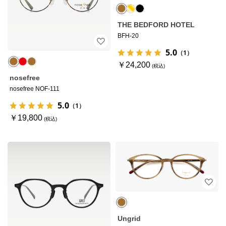
THE BEDFORD HOTEL
BFH-20
5.0
（1）
￥24,200
nosefree
nosefree NOF-111
5.0
（1）
￥19,800
Ungrid