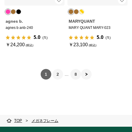
agnes b.
MARYQUANT
agnes b anb-240
MARY QUANT MARY-023
5.0
5.0
（1）
（1）
￥24,200
￥23,100
1
2
8
TOP
>
メガネフレーム