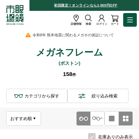
初回限定！オンラインなら1,000円OFF
店舗情報
検索
ログイン
カート
令和8年 熊本地震に関わるメガネの保証について
メガネフレーム
(ボストン)
158
件
カテゴリから探す
絞り込み検索
在庫ありのみ表示