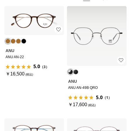
ANU
ANU AN-22
5.0
（3）
￥16,500
ANU
ANU AN-49B QRO
5.0
（1）
￥17,600