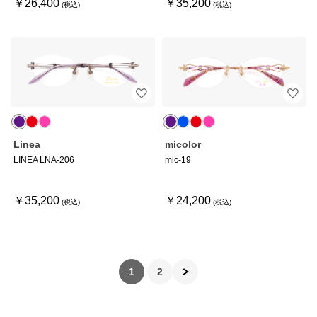
￥26,400
￥35,200
Linea
micolor
LINEA LNA-206
mic-19
￥35,200
￥24,200
1
2