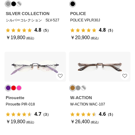
SILVER COLLECTION
POLICE
シルバーコレクション SLV-527
POLICE VPLR30J
4.8
4.8
（5）
（5）
￥19,800
￥20,900
Pirouette
W-ACTION
Pirouette PIR-018
W-ACTION WAC-107
4.7
4.6
（3）
（5）
￥19,800
￥26,400