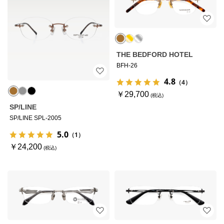
THE BEDFORD HOTEL
BFH-26
4.8
（4）
￥29,700
SP/LINE
SP/LINE SPL-2005
5.0
（1）
￥24,200