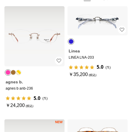
Linea
LINEA LNA-203
5.0
（1）
￥35,200
agnes b.
agnes b anb-236
5.0
（1）
￥24,200
NEW