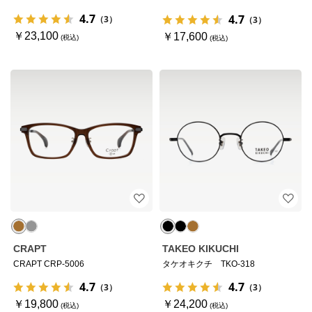
4.7
4.7
（3）
（3）
￥23,100
￥17,600
CRAPT
TAKEO KIKUCHI
CRAPT CRP-5006
タケオキクチ TKO-318
4.7
4.7
（3）
（3）
￥19,800
￥24,200