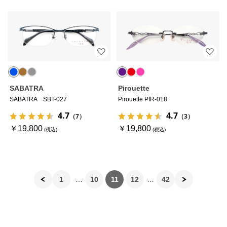
SABATRA
Pirouette
SABATRA SBT-027
Pirouette PIR-018
4.7
4.7
（7）
（3）
￥19,800
￥19,800
1
10
11
12
42