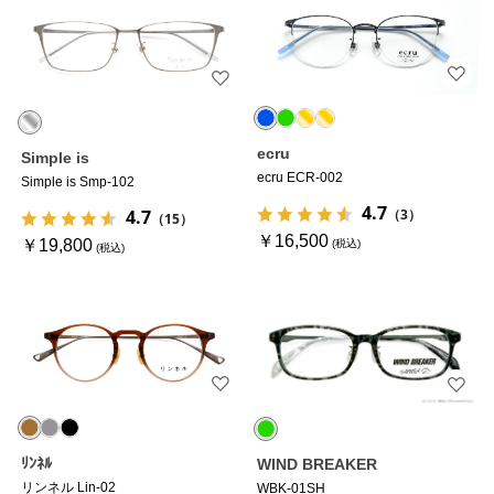
ecru
Simple is
ecru ECR-002
Simple is Smp-102
4.7
（3）
4.7
（15）
￥16,500
￥19,800
ﾘﾝﾈﾙ
WIND BREAKER
リンネル Lin-02
WBK-01SH