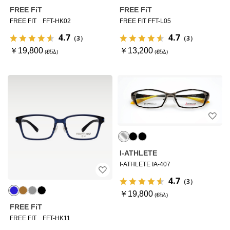
FREE FiT
FREE FiT
FREE FIT FFT-HK02
FREE FIT FFT-L05
4.7
4.7
（3）
（3）
￥19,800
￥13,200
I-ATHLETE
I-ATHLETE IA-407
4.7
（3）
￥19,800
FREE FiT
FREE FIT FFT-HK11