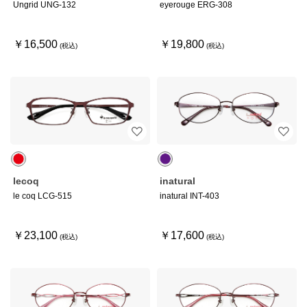
Ungrid UNG-132
eyerouge ERG-308
￥16,500
￥19,800
lecoq
inatural
le coq LCG-515
inatural INT-403
￥23,100
￥17,600