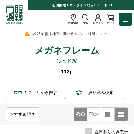
初回限定！オンラインなら1,000円OFF
店舗情報
検索
ログイン
カート
令和8年 熊本地震に関わるメガネの保証について
メガネフレーム
(レッド系)
112
件
カテゴリから探す
絞り込み検索
在庫ありのみ表示