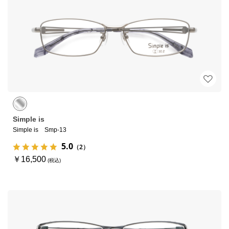
Simple is
Simple is Smp-13
5.0
（2）
￥16,500