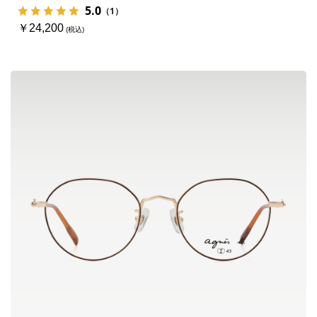
5.0
（1）
￥24,200