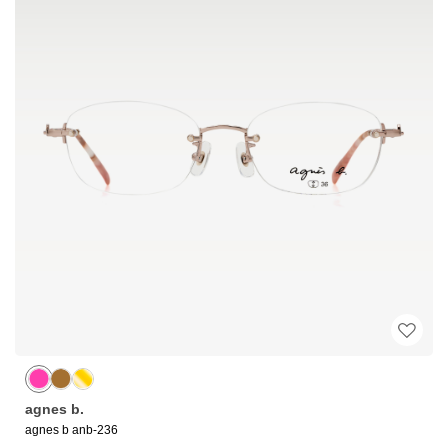
agnes b.
agnes b anb-236