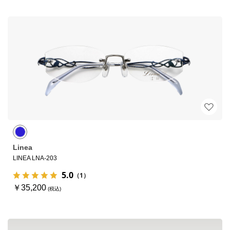
Linea
LINEA LNA-203
5.0
（1）
￥35,200