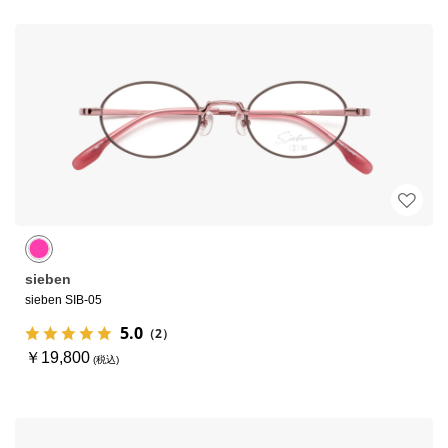
sieben
sieben SIB-05
5.0
（2）
￥19,800