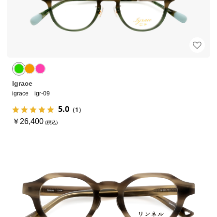
Igrace
igrace igr-09
5.0
（1）
￥26,400