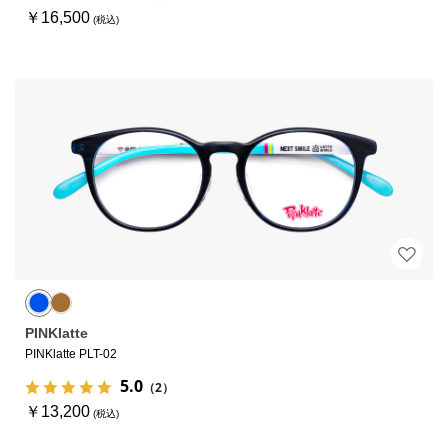
￥16,500
PINKlatte
PINKlatte PLT-02
5.0
（2）
￥13,200