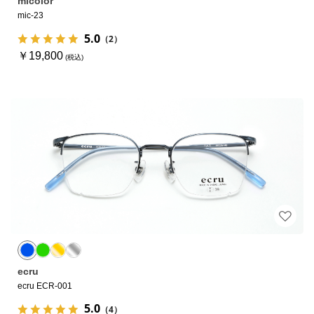
micolor
mic-23
5.0
（2）
￥19,800
ecru
ecru ECR-001
5.0
（4）