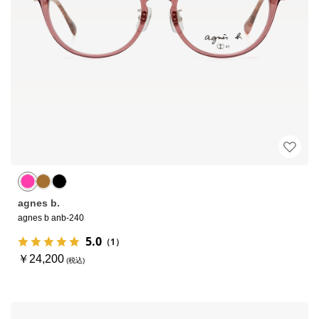
agnes b.
agnes b anb-240
5.0
（1）
￥24,200