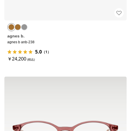
agnes b.
agnes b anb-238
5.0
（1）
￥24,200