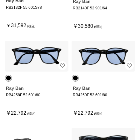
Ray Ban
Ray Ban
RB2132F 55 601S78
RB2140F 52 901/64
￥31,592
￥30,580
Ray Ban
Ray Ban
RB4258F 52 601/80
RB4259F 53 601/80
￥22,792
￥22,792