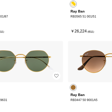
Ray Ban
01/87
RB3565 51 001/51
￥26,224
Ray Ban
19631
RB3447 50 9001A5