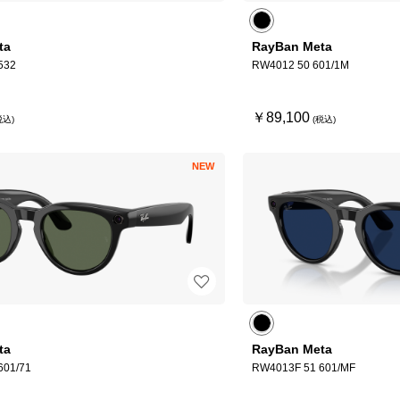
ta
RayBan Meta
532
RW4012 50 601/1M
￥89,100
NEW
ta
RayBan Meta
601/71
RW4013F 51 601/MF