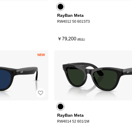
RayBan Meta
RW4012 50 601ST3
￥79,200
NEW
RayBan Meta
RW4014 52 601/1M