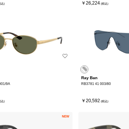
￥26,224
Ray Ban
001/9A
RB3781 41 003/80
￥20,592
NEW