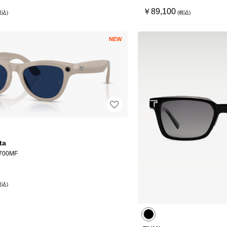
￥89,100
NEW
ta
700MF