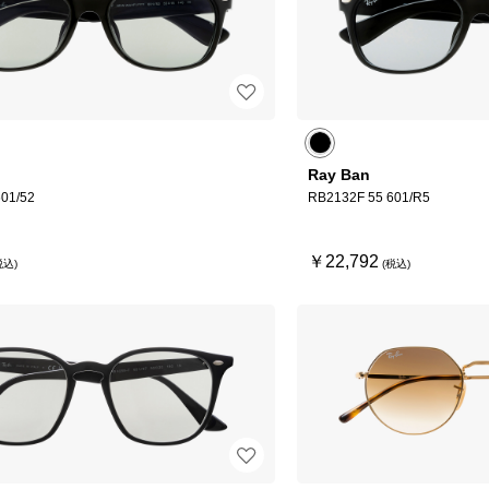
Ray Ban
01/52
RB2132F 55 601/R5
￥22,792