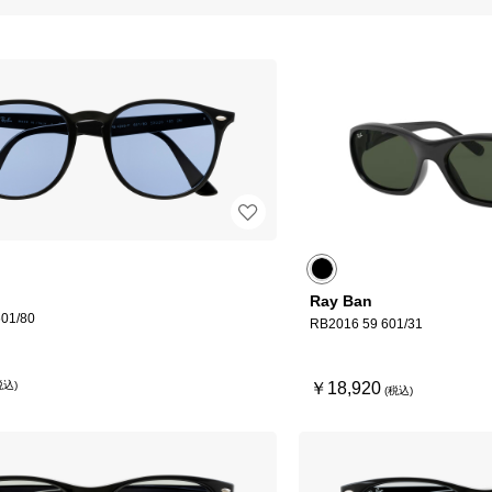
Ray Ban
01/80
RB2016 59 601/31
￥18,920