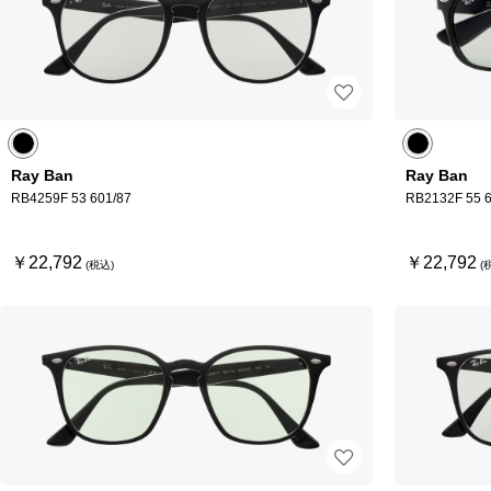
Ray Ban
Ray Ban
RB4259F 53 601/87
RB2132F 55 6
￥22,792
￥22,792