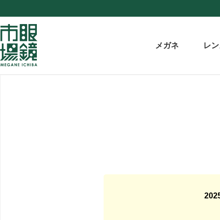
メガネ
レン
20