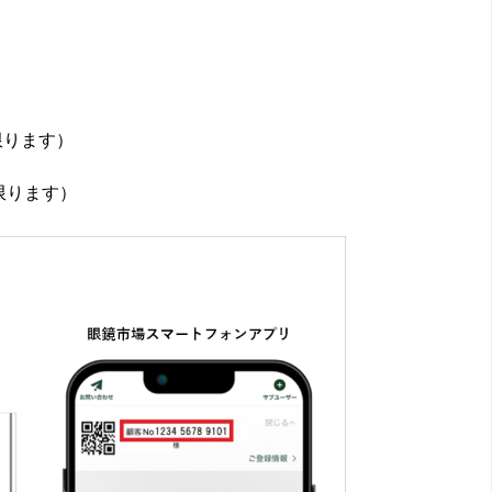
限ります）
限ります）