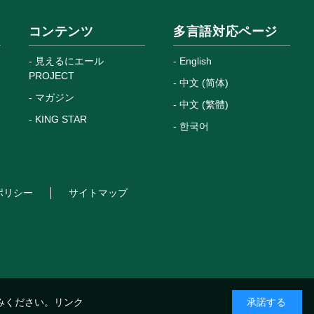
コンテンツ
多言語対応ページ
見えるにエール
English
PROJECT
中文 (简体)
マガジン
中文 (繁體)
KING STAR
한국어
ポリシー
サイトマップ
みください。
リンク
承諾する