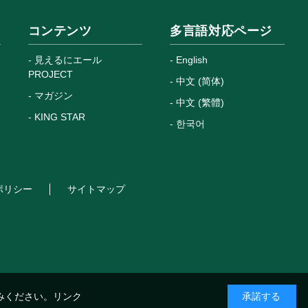
コンテンツ
多言語対応ページ
見えるにエール
English
PROJECT
中文 (简体)
マガジン
中文 (繁體)
KING STAR
한국어
ポリシー
サイトマップ
みください。
リンク
承諾する