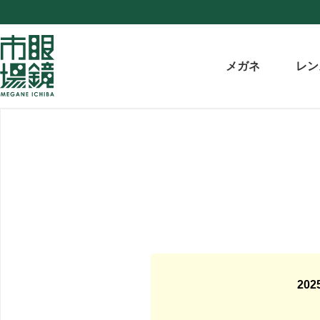
メガネ
レン
20