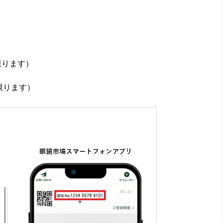
限ります）
限ります）