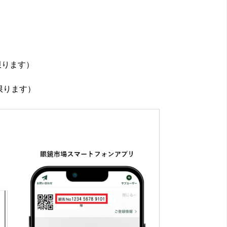
限ります）
限ります）