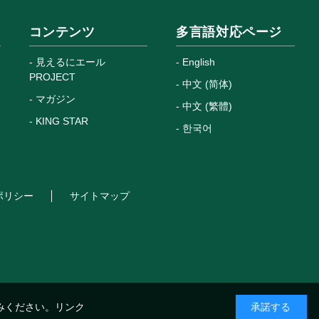
コンテンツ
多言語対応ページ
見えるにエール
English
PROJECT
中文 (简体)
マガジン
中文 (繁體)
KING STAR
한국어
ポリシー
サイトマップ
みください。
リンク
承諾する