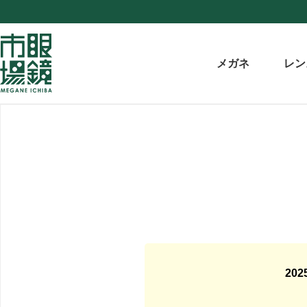
メガネ
レン
20