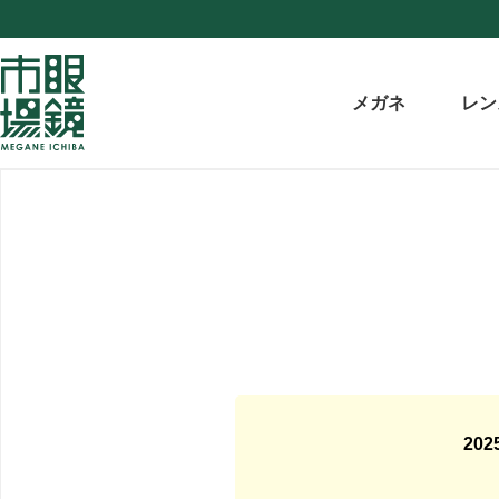
メガネ
レン
20