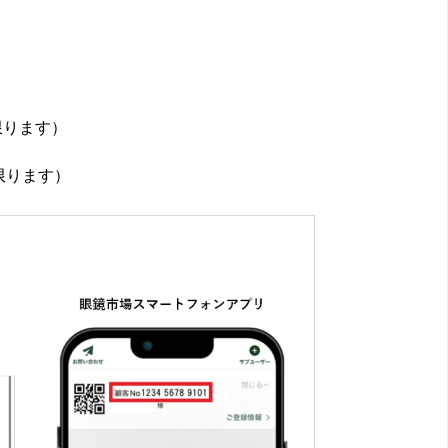
限ります）
限ります）