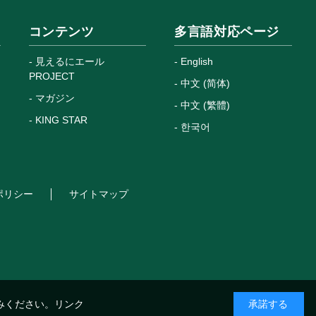
コンテンツ
多言語対応ページ
見えるにエール
English
PROJECT
中文 (简体)
マガジン
中文 (繁體)
KING STAR
한국어
ポリシー
サイトマップ
みください。
リンク
承諾する