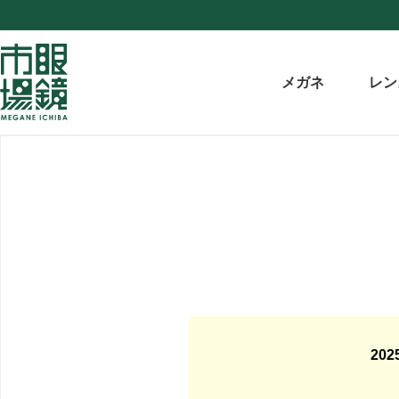
メガネ
レン
20