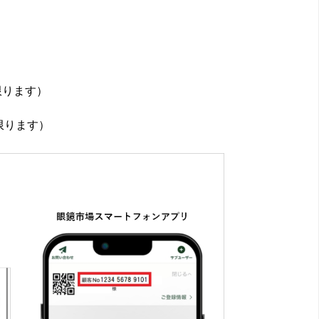
限ります）
限ります）