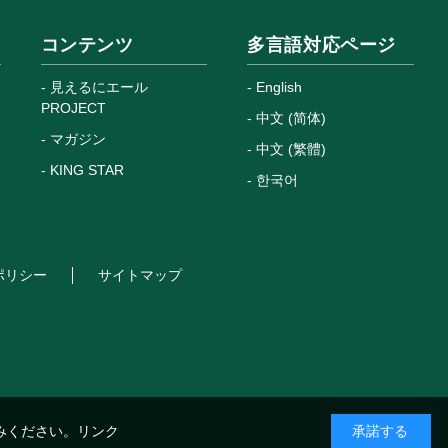
コンテンツ
多言語対応ページ
見えるにエール
English
PROJECT
中文 (简体)
マガジン
中文 (繁體)
KING STAR
한국어
ポリシー
サイトマップ
みください。
リンク
承諾する