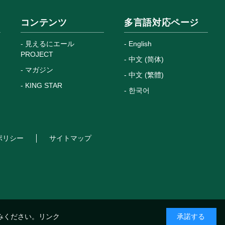
コンテンツ
多言語対応ページ
見えるにエール
English
PROJECT
中文 (简体)
マガジン
中文 (繁體)
KING STAR
한국어
ポリシー
サイトマップ
みください。
リンク
承諾する