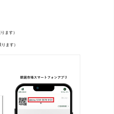
限ります）
限ります）