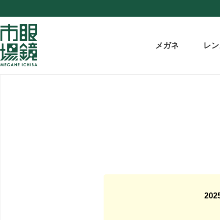
メガネ
レン
20