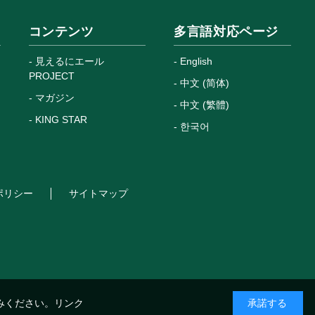
コンテンツ
多言語対応ページ
見えるにエール
English
PROJECT
中文 (简体)
マガジン
中文 (繁體)
KING STAR
한국어
ポリシー
サイトマップ
みください。
リンク
承諾する