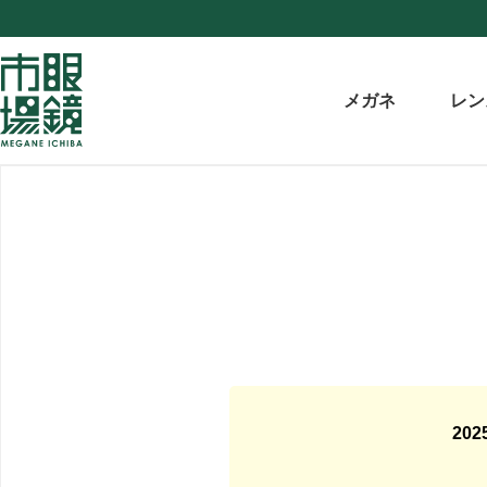
メガネ
レン
20