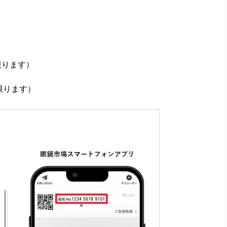
限ります）
限ります）