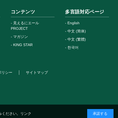
コンテンツ
多言語対応ページ
見えるにエール
English
PROJECT
中文 (简体)
マガジン
中文 (繁體)
KING STAR
한국어
ポリシー
サイトマップ
みください。
リンク
承諾する