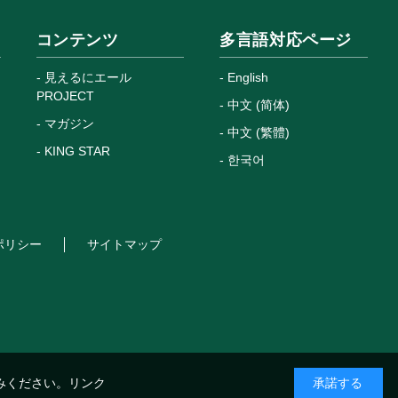
コンテンツ
多言語対応ページ
見えるにエール
English
PROJECT
中文 (简体)
マガジン
中文 (繁體)
KING STAR
한국어
ポリシー
サイトマップ
みください。
リンク
承諾する