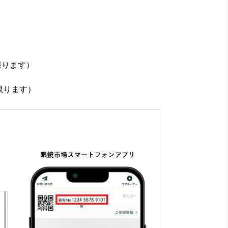
限ります）
限ります）