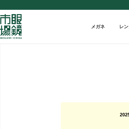
メガネ
レン
20