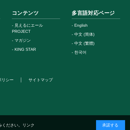
コンテンツ
多言語対応ページ
見えるにエール
English
PROJECT
中文 (简体)
マガジン
中文 (繁體)
KING STAR
한국어
ポリシー
サイトマップ
みください。
リンク
承諾する