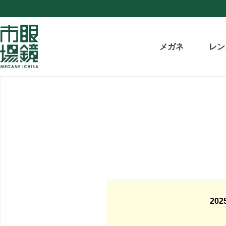
メガネ
レン
20