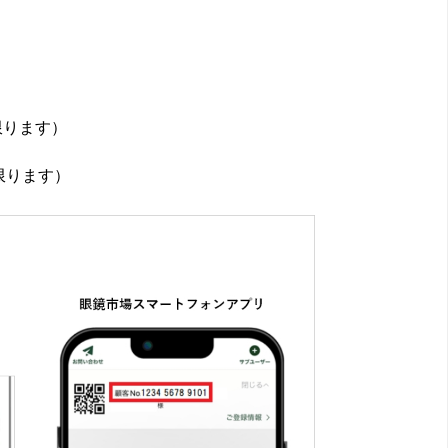
限ります）
限ります）