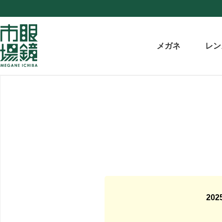
メガネ
レン
20