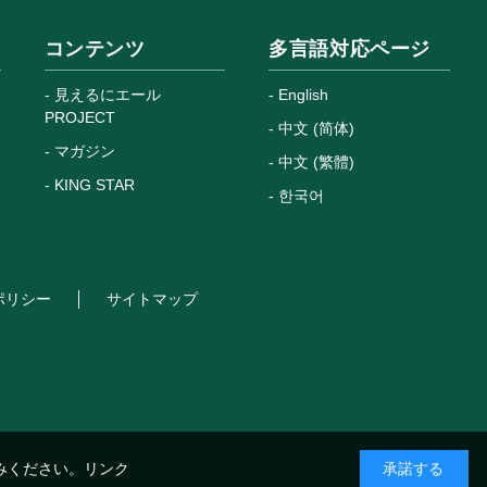
コンテンツ
多言語対応ページ
見えるにエール
English
PROJECT
中文 (简体)
マガジン
中文 (繁體)
KING STAR
한국어
ポリシー
サイトマップ
みください。
リンク
承諾する