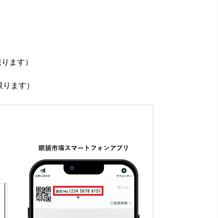
限ります）
限ります）