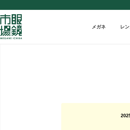
メガネ
レン
20