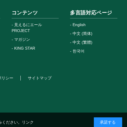
コンテンツ
多言語対応ページ
見えるにエール
English
PROJECT
中文 (简体)
マガジン
中文 (繁體)
KING STAR
한국어
ポリシー
サイトマップ
みください。
リンク
承諾する