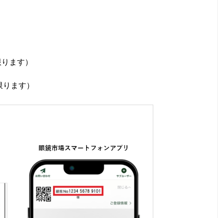
限ります）
限ります）