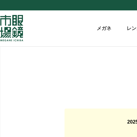
メガネ
レン
20