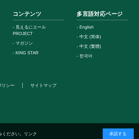
コンテンツ
多言語対応ページ
見えるにエール
English
PROJECT
中文 (简体)
マガジン
中文 (繁體)
KING STAR
한국어
ポリシー
サイトマップ
みください。
リンク
承諾する