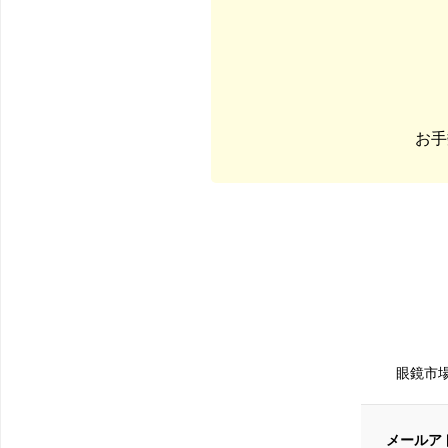
お手
眼鏡市
メールア