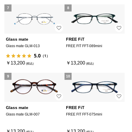
7
8
Glass mate
FREE FiT
Glass mate GLM-013
FREE FIT FFT-089mini
5.0
（1）
￥13,200
￥13,200
9
10
Glass mate
FREE FiT
Glass mate GLM-007
FREE FIT FFT-075mini
￥13,200
￥13,200