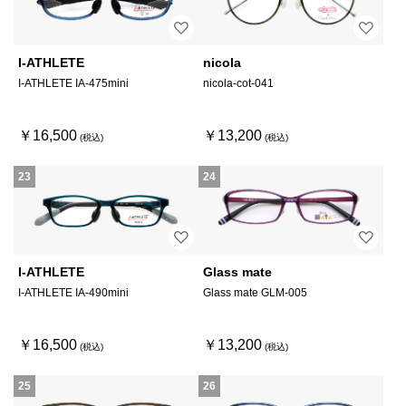
I-ATHLETE
nicola
I-ATHLETE IA-475mini
nicola-cot-041
￥16,500
￥13,200
23
24
I-ATHLETE
Glass mate
I-ATHLETE IA-490mini
Glass mate GLM-005
￥16,500
￥13,200
25
26