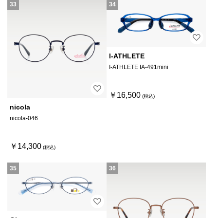
33
34
I-ATHLETE
I-ATHLETE IA-491mini
￥16,500
nicola
nicola-046
￥14,300
35
36