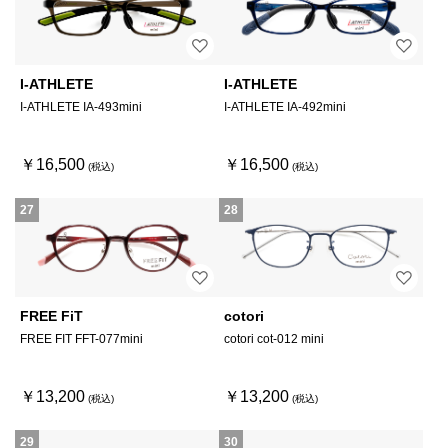
I-ATHLETE
I-ATHLETE
I-ATHLETE IA-493mini
I-ATHLETE IA-492mini
￥16,500
￥16,500
27
28
FREE FiT
cotori
FREE FIT FFT-077mini
cotori cot-012 mini
￥13,200
￥13,200
29
30