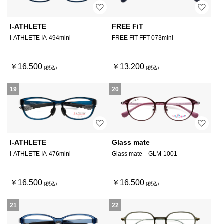
I-ATHLETE
FREE FiT
I-ATHLETE IA-494mini
FREE FIT FFT-073mini
￥16,500
￥13,200
19
20
I-ATHLETE
Glass mate
I-ATHLETE IA-476mini
Glass mate GLM-1001
￥16,500
￥16,500
21
22