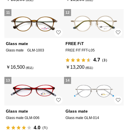
11
12
Glass mate
FREE FiT
Glass mate GLM-1003
FREE FIT FFT-L05
4.7
（3）
￥16,500
￥13,200
13
14
Glass mate
Glass mate
Glass mate GLM-006
Glass mate GLM-014
4.0
（1）