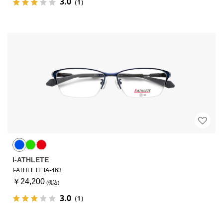
3.0
（1）
I-ATHLETE
I-ATHLETE IA-463
￥24,200
3.0
（1）