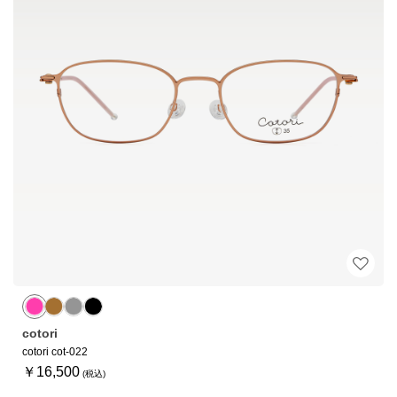
cotori
cotori cot-022
￥16,500