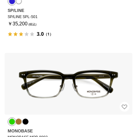
SP/LINE
SP/LINE SPL-S01
￥35,200
3.0
（1）
MONOBASE