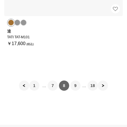
達
TATI TAT-M101
￥17,600
1
7
8
9
18