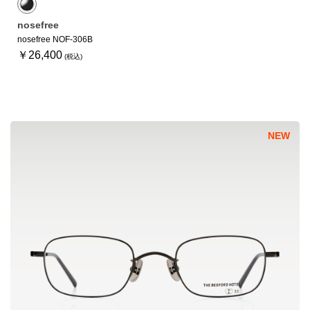
nosefree
nosefree NOF-306B
￥26,400
NEW