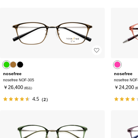
nosefree
nosefree
nosefree NOF-305
nosefree NOF
￥26,400
￥24,200
4.5
（2）