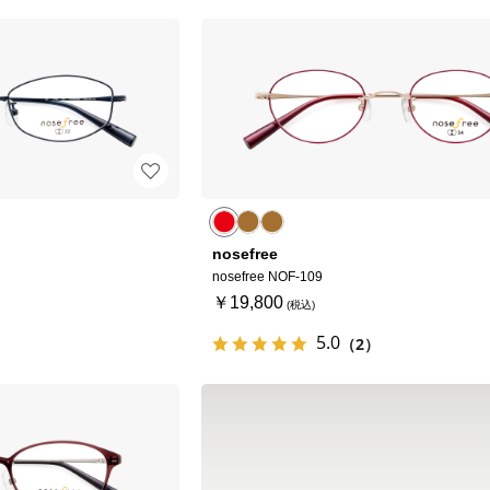
nosefree
nosefree NOF-109
￥19,800
5.0
（2）