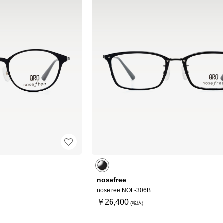
nosefree
nosefree NOF-306B
￥26,400