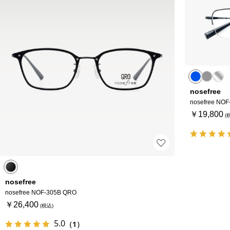
nosefree
nosefree NOF
￥19,800
nosefree
nosefree NOF-305B QRO
￥26,400
5.0
（1）