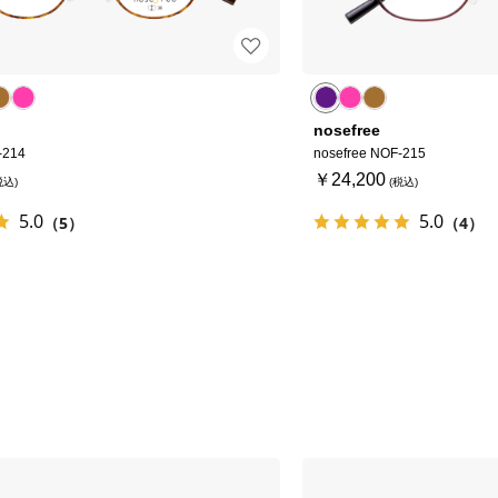
nosefree
-214
nosefree NOF-215
￥24,200
5.0
5.0
（5）
（4）