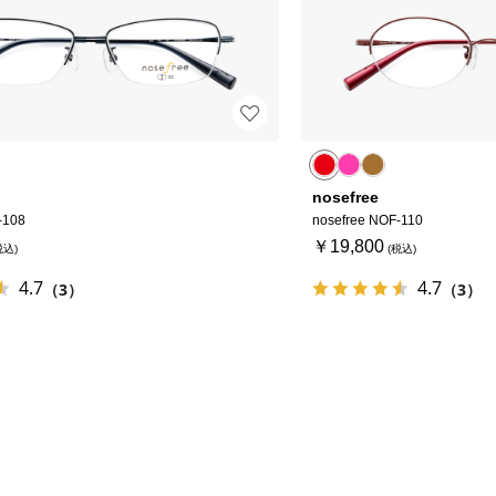
nosefree
-108
nosefree NOF-110
￥19,800
4.7
4.7
（3）
（3）