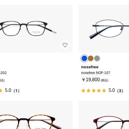
nosefree
-202
nosefree NOF-107
￥19,800
5.0
5.0
（1）
（3）