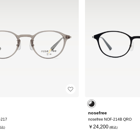
nosefree
-217
nosefree NOF-214B QRO
￥24,200