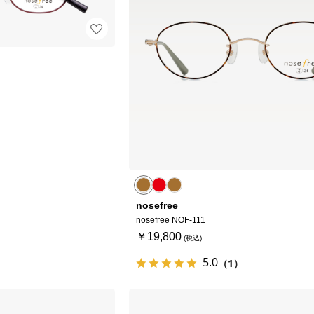
nosefree
nosefree NOF-111
￥19,800
5.0
（1）