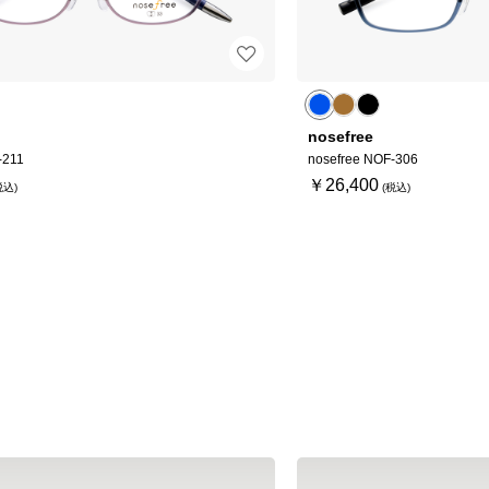
nosefree
-211
nosefree NOF-306
￥26,400