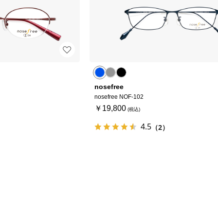
nosefree
nosefree NOF-102
￥19,800
4.5
（2）