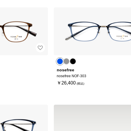
nosefree
nosefree NOF-303
￥26,400