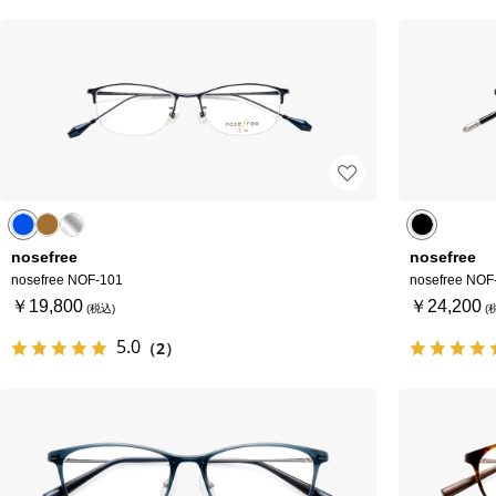
nosefree
nosefree
nosefree NOF-101
nosefree NOF
￥19,800
￥24,200
5.0
（2）