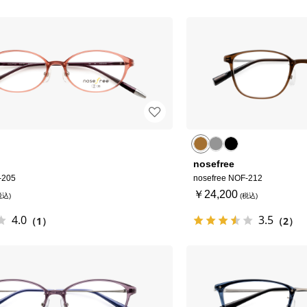
nosefree
-205
nosefree NOF-212
￥24,200
4.0
3.5
（1）
（2）