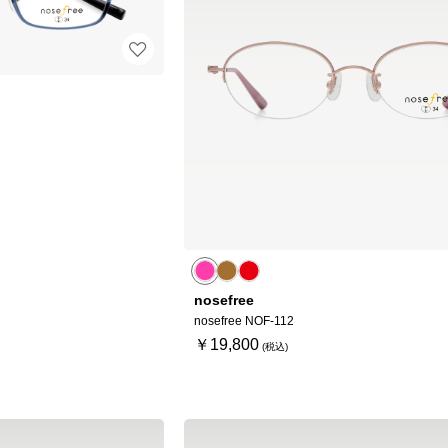
nosefree
nosefree NOF-112
￥19,800