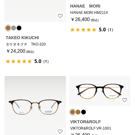
HANAE MORI
HANAE MORI HM2114
￥26,400
5.0
（1）
TAKEO KIKUCHI
タケオキクチ TKO-320
￥24,200
5.0
（1）
VIKTOR&ROLF
VIKTOR&ROLF VR-1001