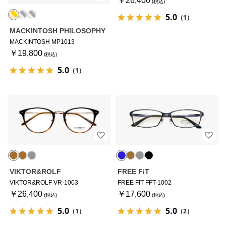
￥26,400
5.0
（1）
MACKINTOSH PHILOSOPHY
MACKINTOSH MP1013
￥19,800
5.0
（1）
VIKTOR&ROLF
FREE FiT
VIKTOR&ROLF VR-1003
FREE FIT FFT-1002
￥26,400
￥17,600
5.0
5.0
（1）
（2）