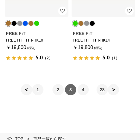
FREE FiT
FREE FiT
FREE FIT FFT-HK10
FREE FIT FFT-HK14
￥19,800
￥19,800
5.0
5.0
（2）
（1）
1
2
3
4
28
TOP
>
商品一覧から探す