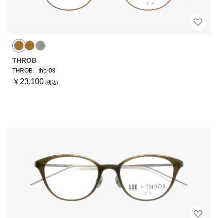
THROB
THROB thb-08
￥23,100