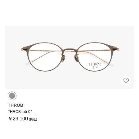
THROB
THROB thb-04
￥23,100