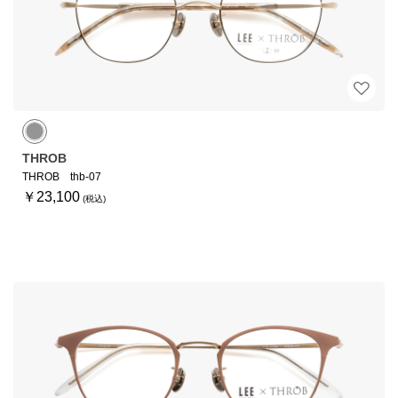
THROB
THROB thb-07
￥23,100