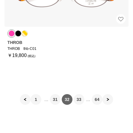
THROB
THROB thb-C01
￥19,800
1
31
32
33
64