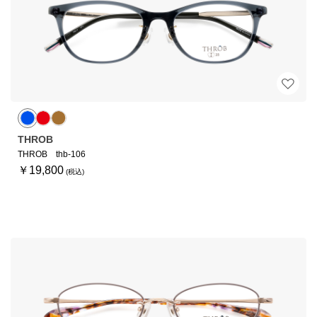
THROB
THROB thb-106
￥19,800