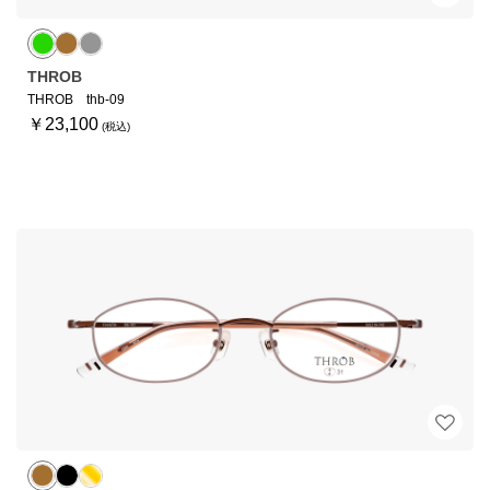
THROB
THROB thb-09
￥23,100