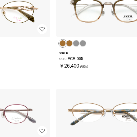
ecru
ecru ECR-005
￥26,400