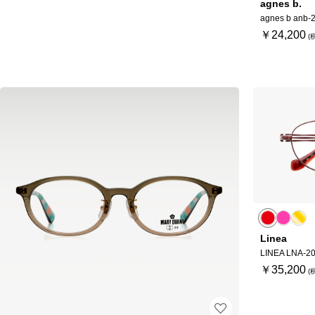
agnes b.
agnes b anb-
￥24,200
Linea
LINEA LNA-2
￥35,200