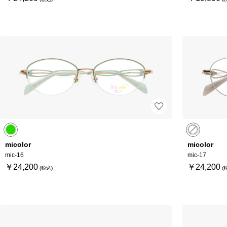
micolor
micolor
mic-16
mic-17
￥24,200
￥24,200