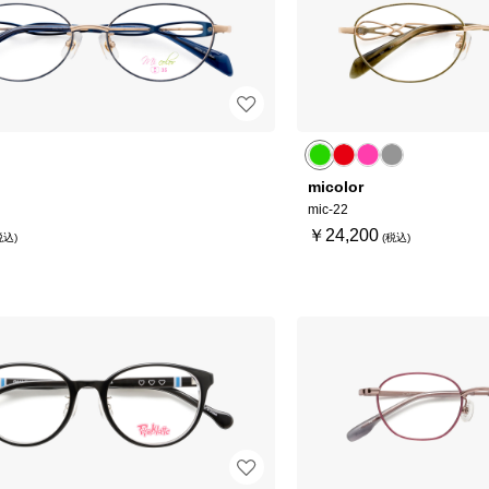
micolor
mic-22
￥24,200