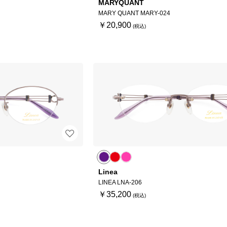
MARYQUANT
MARY QUANT MARY-024
￥20,900
Linea
LINEA LNA-206
￥35,200