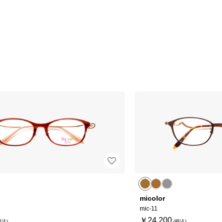
micolor
mic-11
￥24,200