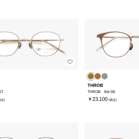
THROB
07
THROB thb-08
￥23,100