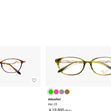
micolor
mic-15
￥19,800