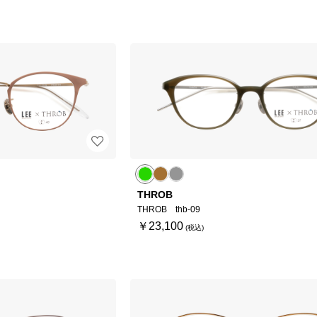
THROB
THROB thb-09
￥23,100