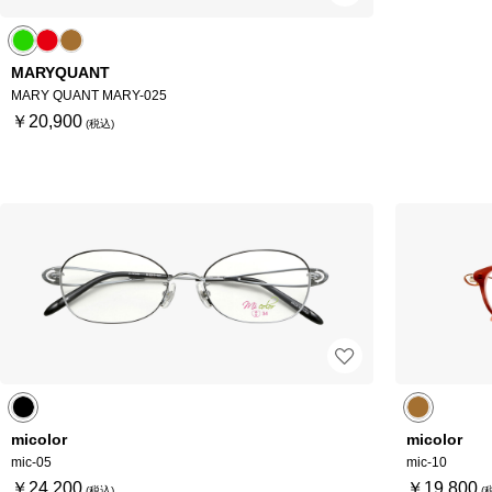
MARYQUANT
MARY QUANT MARY-025
￥20,900
micolor
micolor
mic-05
mic-10
￥24,200
￥19,800