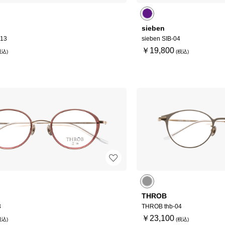
sieben
-13
sieben SIB-04
￥19,800
THROB
3
THROB thb-04
￥23,100