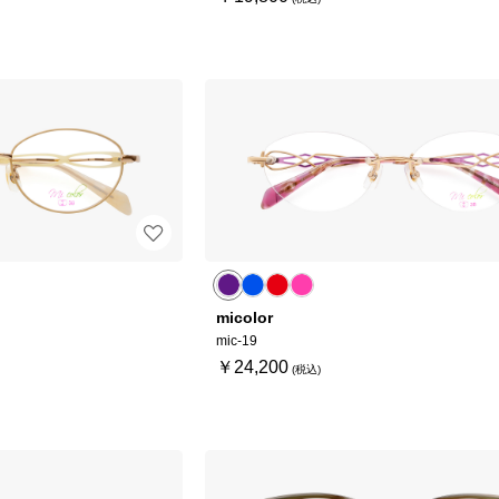
micolor
mic-19
￥24,200