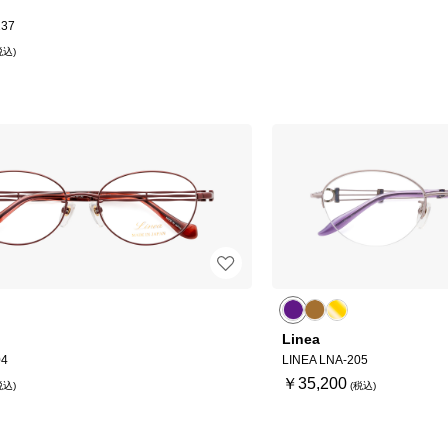
237
Linea
04
LINEA LNA-205
￥35,200