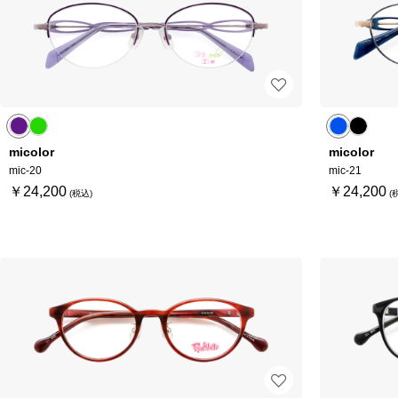
micolor
micolor
mic-20
mic-21
￥24,200
￥24,200