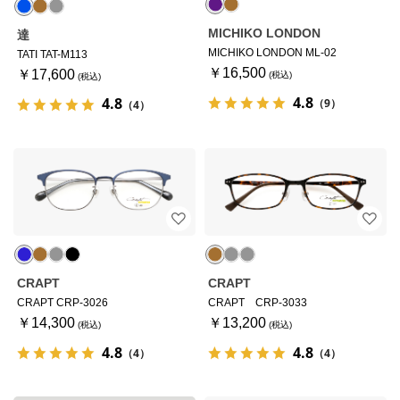
MICHIKO LONDON
達
MICHIKO LONDON ML-02
TATI TAT-M113
￥16,500
￥17,600
4.8
4.8
（9）
（4）
CRAPT
CRAPT
CRAPT CRP-3026
CRAPT CRP-3033
￥14,300
￥13,200
4.8
4.8
（4）
（4）