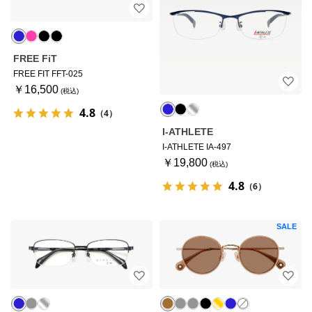
FREE FiT
FREE FIT FFT-025
￥16,500
4.8
（4）
I-ATHLETE
I-ATHLETE IA-497
￥19,800
4.8
（6）
SALE