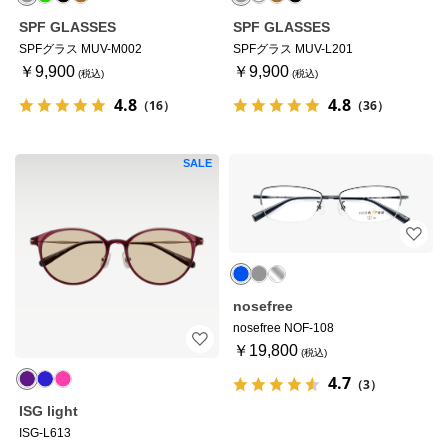
SPF GLASSES
SPF GLASSES
SPFグラス MUV-M002
SPFグラス MUV-L201
￥9,900
￥9,900
4.8
4.8
（16）
（36）
SALE
nosefree
nosefree NOF-108
￥19,800
4.7
（3）
ISG light
ISG-L613