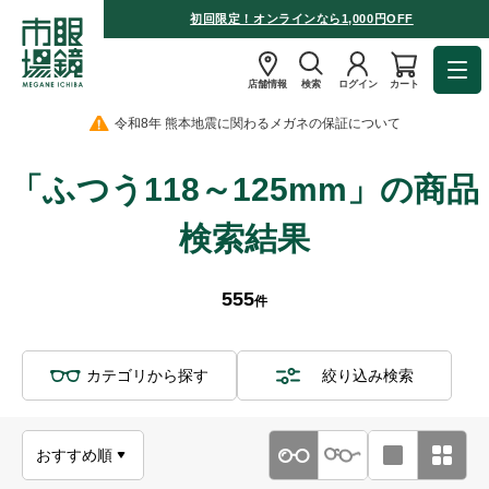
初回限定！オンラインなら1,000円OFF
店舗情報
検索
ログイン
カート
令和8年 熊本地震に関わるメガネの保証について
「ふつう118～125mm」の商品
検索結果
555
件
カテゴリから探す
絞り込み検索