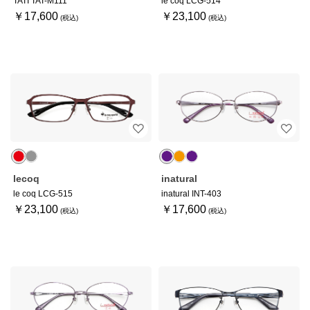
TATI TAT-M111
le coq LCG-514
￥17,600
￥23,100
lecoq
inatural
le coq LCG-515
inatural INT-403
￥23,100
￥17,600