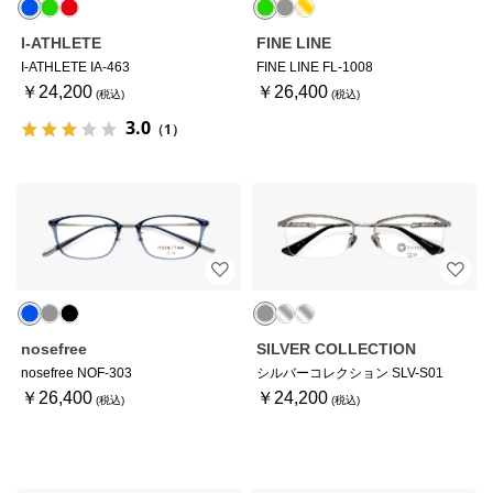
I-ATHLETE
FINE LINE
I-ATHLETE IA-463
FINE LINE FL-1008
￥24,200
￥26,400
3.0
（1）
nosefree
SILVER COLLECTION
nosefree NOF-303
シルバーコレクション SLV-S01
￥26,400
￥24,200