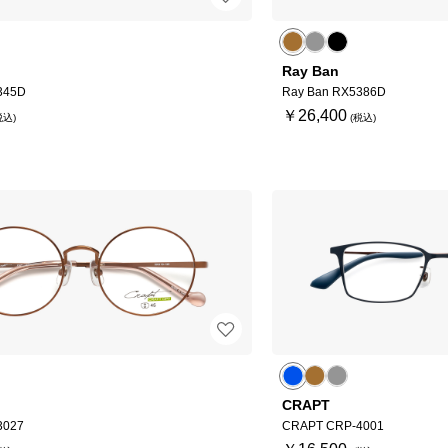
Ray Ban
345D
Ray Ban RX5386D
￥26,400
CRAPT
3027
CRAPT CRP-4001