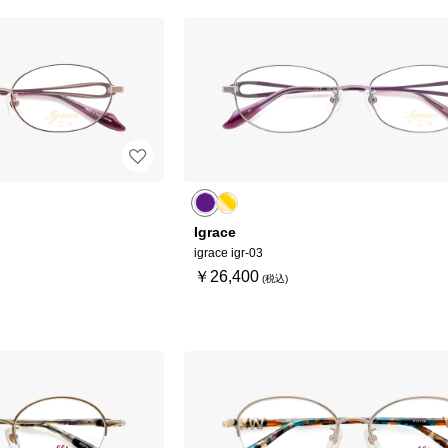
Igrace
igrace igr-03
￥26,400