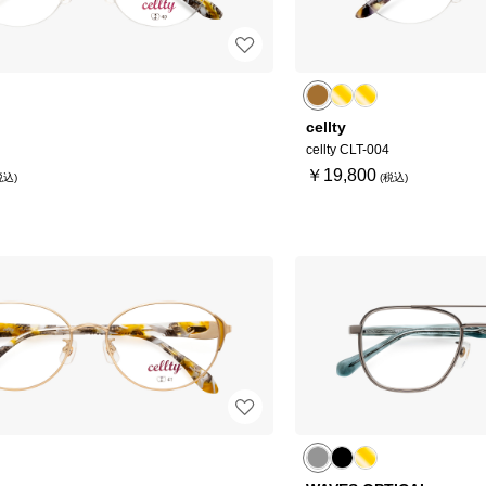
cellty
cellty CLT-004
￥19,800