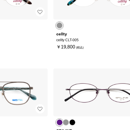
cellty
cellty CLT-005
￥19,800