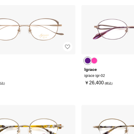
Igrace
igrace igr-02
￥26,400