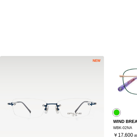
NEW
WIND BRE
WBK-02NA
￥17,600