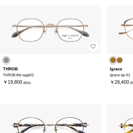
THROB
Igrace
THROB thb-oggi02
igrace igr-01
￥19,800
￥26,400