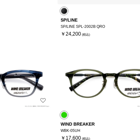
SP/LINE
SP/LINE SPL-2002B QRO
￥24,200
WIND BREAKER
WBK-05UH
￥17,600