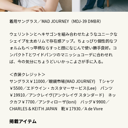
着用サングラス／MAD JOURNEY（MDJ-39 DMBR）
ウェリントンとヘキサゴンを組み合わせたようなユニークな
シェイプを太めリムで存在感アップ。ちょっぴり個性的なフ
ォルムもべっ甲柄ならすっと顔になじんで使い勝手良好。コ
ンパクトTとワイドパンツのマニッシュコーデに合わせれ
ば、今の気分にちょうどいいかっこよさが手に入る。
＜衣装クレジット＞
サングラス￥11000／眼鏡市場(MAD JOURNEY) Tシャツ
￥5500／エドウイン・カスタマーサービス(Lee) パンツ
￥19910／アンクレイヴ(アンクレイヴ スタンダード) ネッ
クカフ￥7700／アンティローザ(loni) バッグ￥9900／
CHARLES & KEITH JAPAN 靴￥17930／A de Vivre
掲載アイテム