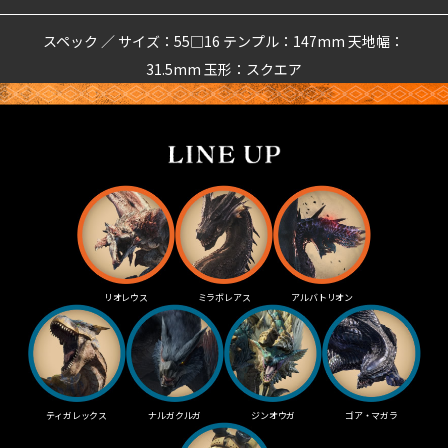
スペック ／ サイズ：55□16 テンプル：147mm 天地幅：
31.5mm 玉形：スクエア
リオレウス
ミラボレアス
アルバトリオン
ティガレックス
ナルガクルガ
ジンオウガ
ゴア・マガラ