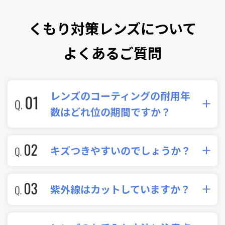
くもり対策レンズについて
よくあるご質問
レンズのコーティングの耐用年
数はどれ位の期間ですか？
くもり止め効果の持続期間として、
キズつきやすいのでしょうか？
ノーメンテナンスタイプ：およそ2年
メンテナンスタイプ：およそ2～3年
となりま
汚れやほこりが付いた状態で乾拭きすると傷つく
紫外線はカットしていますか？
す。
可能性があります。必ず水洗い、ティッシュペーパ
ーでの水分拭き取りを行ってください。メンテナン
汚れや劣化が進むと効果が弱くなる場合がありま
はい、99%カットしています。ご安心ください。