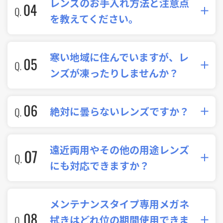
レンズのお手入れ方法と注意点
スタイプは、その後専用メガネ拭きでの拭きあげ
すので、どちらも水洗い、ティッシュペーパー等
を教えてください。
を行ってください。
での水分ふき取り等のクリーニングは必要です。
※ご使用状況や劣化状況によって効果が弱くなる場合が
ノーメンテナンスタイプ
あります。
寒い地域に住んでいますが、レ
水洗いをした後、水滴をティッシュペーパーでふ
ンズが凍ったりしませんか？
き取る等して汚れ・水分を取り除いてください。フ
ォグストップ缶【くもり止めクロス】をはじめ、
ノーメンテナンスタイプ・メンテナンスタイプ共
絶対に曇らないレンズですか？
くもり止め用品はご使用しないでください。
に、レンズ表面に付着した水分が凍ることがあり
ます。
メンテナンスタイプ
あくまで曇りにくいレンズになります。吸水性能
遠近両用やその他の用途レンズ
水洗いをした後、水滴をティッシュペーパーでふ
（ノーメンテナンスタイプ）・親水性能（メンテ
にも対応できますか？
き取る等して汚れ・水分を取り除いていただき、専
ナンスタイプ）を超えた環境やレンズ状態によっ
用のメガネ拭きでの拭きあげをお願いします。ま
て、レンズ表面に水滴が発生し、レンズが曇って
はい。対応可能です。遠近両用を始め、幅広くご
た、効果を出すためにレンズ表面の撥水コートが
メンテナンスタイプ専用メガネ
しまう場合があります。レンズ表面の水滴（曇
用意しています。お客様の生活スタイルに合わせて
ついていません。拭く際にレンズ表面に滑りにく
拭きはどれ位の期間使用できま
り）は、放置されると水跡となりレンズ表面に残