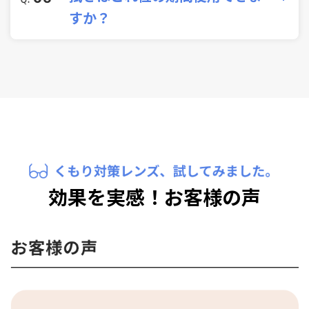
お選びいただけます。
さを感じられるかと思いますが、ご承知くださ
すか？
ってしまう原因になりますので、水滴を拭き取って
い。
ください。メンテナンスタイプは、その後専用メ
ガネ拭きでの拭きあげを行ってください。
ご使用状況、レンズ付属の専用メガネ拭きの保存
状態やご使用頻度にもよりますが1年程度ご使用可
能です。
効果を実感！お客様の声