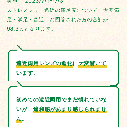
実施。(2023/7/1〜7/31)
ストレスフリー遠近の満⾜度について「⼤変満
⾜・満⾜・普通」と回答された⽅の合計が
98.3％となります。
遠近両用レンズの進化
に
大変驚いて
います。
初めての遠近両用でまだ慣れていな
いが、
違和感があまり感じられませ
ん
。