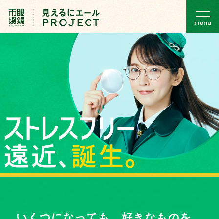
本文へ移動
メ
ニ
ュ
ー
を
開
く
いくつになっても、好きなものを、