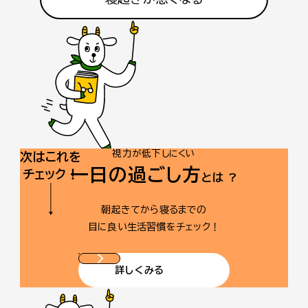
視力が低下しにくい
次はこれを
一日の過ごし方
チェック！
とは ?
朝起きてから寝るまでの
目に良い生活習慣をチェック！
正解はA!
詳しくみる
視力低下のサインは、