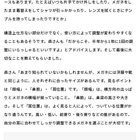
ースもあります。たとえばいつも片手でかけ外しをしたり、メガネをし
たまま着替えをしてシャツが引っかかったり、レンズを拭くときにテン
プルを持ってしまったりですとか――」
構造上仕方ない部分だけでなく、使い方によって調整が変わりやすくな
ることもあるそうです。森さんも「だからこそ、半年から1年に1回の調
整にいらっしゃるといいですよ」とアドバイスします。そして最後に大
切なことを教えてもらいました。
森さん「あまり知られていないかもしれませんが、メガネには洋服や靴
と同じように、人それぞれに合ったサイズがあるんです。見るポイント
は「顔幅」・「鼻筋」・「耳位置」です。「顔幅」は、横方向の出っぱ
りとメガネの横幅が揃っていること。「鼻筋」は、鼻梁の高さや大き
さ。そして「耳位置」は、よく見ると人によって、ついている位置がか
なり違うんです。高い・低い、前寄り・後ろ寄りなどの差があるので、
自分の耳に合わせてしっかり調整できるメガネを選ぶことが大切です」