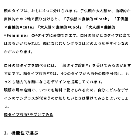
顔のタイプは、おもに4つに分けられます。子供顔か大人顔か、曲線的か
直線的かの 2軸で振り分けると、
「子供顔×直線的=Fresh」 「子供顔
×曲線的=Cute」「大人顔×直線的=Cool」 「大人顔×曲線的
=Feminine」 の4タイプに分類
できます。自分の顔がどのタイプに当て
はまるかがわかれば、顔になじむサングラスはどのようなデザインなの
かがわかります。
自分の顔タイプを調べるには、「顔タイプ診断®」を受けてみるのがおす
すめです。顔タイプ診断®では、4つのタイプから自分の顔を分類し、も
っとも魅力的な顔になじむデザインを提案してくれます。
眼鏡市場の店頭で、いつでも無料で受けられるため、自分にどんなデザ
インのサングラスが似合うのか知りたいときは受けてみるとよいでしょ
う。
顔タイプ診断®️を受けてみる
2．機能性で選ぶ