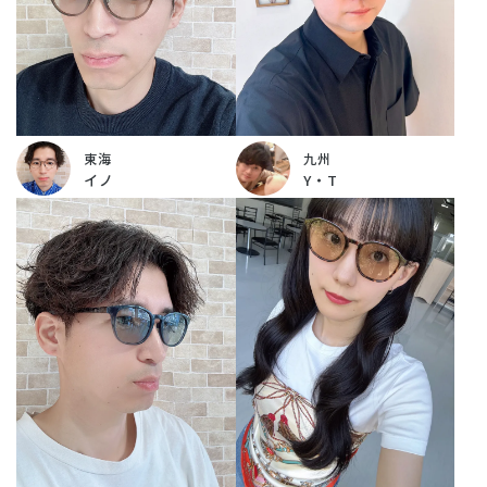
東海
九州
イノ
Y・T