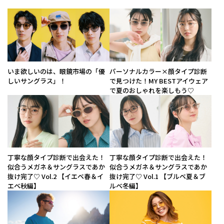
いま欲しいのは、眼鏡市場の「優
パーソナルカラー×顔タイプ診断
しいサングラス」！
で見つけた！MY BESTアイウェア
で夏のおしゃれを楽しもう♡
丁寧な顔タイプ診断で出会えた！
丁寧な顔タイプ診断で出会えた！
似合うメガネ＆サングラスであか
似合うメガネ＆サングラスであか
抜け完了♡ Vol.2 【イエベ春＆イ
抜け完了♡ Vol.1 【ブルベ夏＆ブ
エベ秋編】
ルベ冬編】