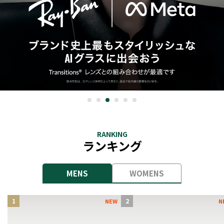
RANKING
ランキング
MENS
WOMENS
1
2
NEW
N