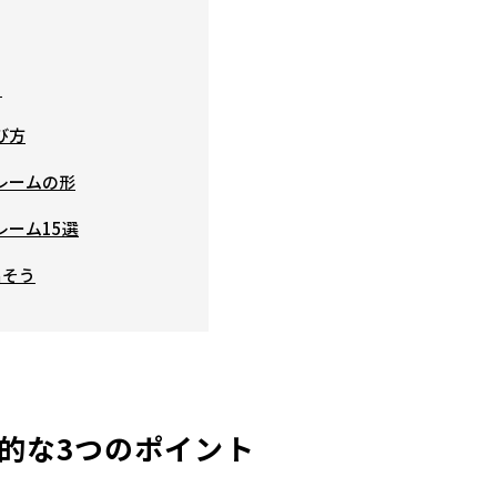
ト
び方
レームの形
ーム15選
出そう
的な3つのポイント