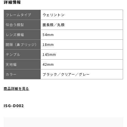
詳細情報
フレームタイプ
ウェリントン
似合う顔型
面長顔／丸顔
レンズ横幅
54mm
間隔（鼻ブリッジ）
18mm
テンプル
145mm
天地幅
42mm
カラー
ブラック／クリアー／グレー
商品詳細を見る
ISG-D002