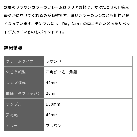
定番のブラウンカラーのフレームはクリア素材で、かけたときの印象を
軽やかに見せてくれるのが特徴です。薄いカラーのレンズとも相性が良
くなっています。テンプルには「Ray-Ban」のロゴをかたどったリベッ
トが入っているのもポイントです。
詳細情報
フレームタイプ
ラウンド
似合う顔型
四角顔／逆三角顔
レンズ横幅
49mm
間隔（鼻ブリッジ）
20mm
テンプル
150mm
天地幅
49mm
カラー
ブラウン