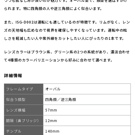
つつも肌なじみが良いのが魅力です。オーバル型で、顔型を選ばずかけ
られます。特に四角顔の人や逆三角顔によく似合います。
また、ISG-D002は運転にも適しているのが特徴です。リムがなく、レン
ズの天地幅も広めなので視界を確保しやすくなっています。運転中の眩
しさを軽減したい人や紫外線をカットしたい人にぴったりの1本です。
レンズカラーはブラウン系、グリーン系の2つの系統があり、濃淡合わせ
て4種類のカラーバリエーションから好みに合わせて選べます。
詳細情報
フレームタイプ
オーバル
似合う顔型
四角顔／逆三角顔
レンズ横幅
57mm
間隔（鼻ブリッジ）
12mm
テンプル
140mm