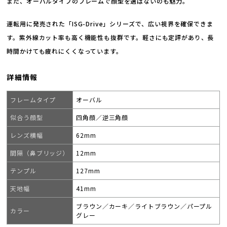
また、オーバルタイプのフレームで顔型を選ばないのも魅力。
運転用に発売された「ISG-Drive」シリーズで、広い視界を確保できま
す。紫外線カット率も高く機能性も抜群です。軽さにも定評があり、長
時間かけても疲れにくくなっています。
詳細情報
フレームタイプ
オーバル
似合う顔型
四角顔／逆三角顔
レンズ横幅
62mm
間隔（鼻ブリッジ）
12mm
テンプル
127mm
天地幅
41mm
ブラウン／カーキ／ライトブラウン／パープル
カラー
グレー