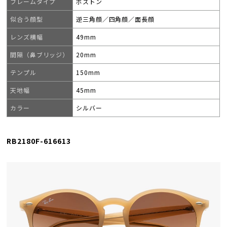
フレームタイプ
ボストン
似合う顔型
逆三角顔／四角顔／面長顔
レンズ横幅
49mm
間隔（鼻ブリッジ）
20mm
テンプル
150mm
天地幅
45mm
カラー
シルバー
RB2180F-616613