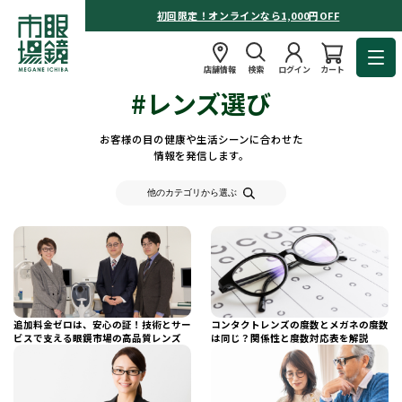
初回限定！オンラインなら1,000円OFF
店舗情報
検索
ログイン
カート
#レンズ選び
お客様の目の健康や生活シーンに合わせた
情報を発信します。
他のカテゴリから選ぶ
追加料金ゼロは、安心の証！技術とサー
コンタクトレンズの度数とメガネの度数
ビスで支える眼鏡市場の高品質レンズ
は同じ？関係性と度数対応表を解説