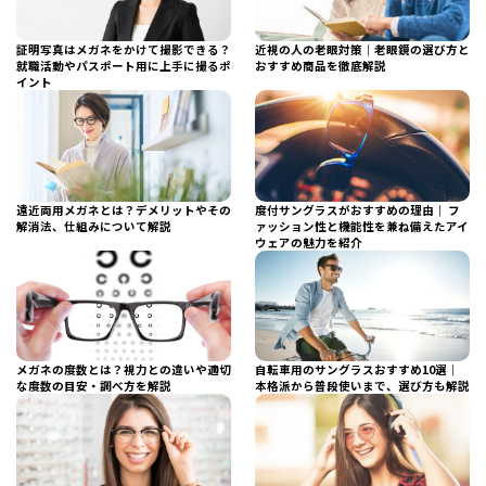
証明写真はメガネをかけて撮影できる？
近視の人の老眼対策｜老眼鏡の選び方と
就職活動やパスポート用に上手に撮るポ
おすすめ商品を徹底解説
イント
遠近両用メガネとは？デメリットやその
度付サングラスがおすすめの理由｜ フ
解消法、仕組みについて解説
ァッション性と機能性を兼ね備えたアイ
ウェアの魅力を紹介
メガネの度数とは？視力との違いや適切
自転車用のサングラスおすすめ10選｜
な度数の目安・調べ方を解説
本格派から普段使いまで、選び方も解説