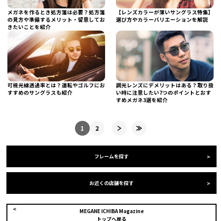
メガネを作るとき処方箋は必要？処方箋
【レンズカラーが薄いサングラス特集】
の見方や準備するメリット・留意してお
選び方やカラーバリエーションを解説
きたいことを紹介
可視光線透過率とは？運転やゴルフにお
調光レンズにデメリットはある？取り扱
すすめのサングラスも紹介
い時に注意したい7つのポイントとおす
すめメガネ3選を紹介
1
2
フレームを探す
お近くの店舗を探す
MEGANE ICHIBA Magazine
トップへ戻る