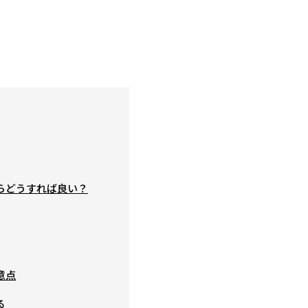
らどうすれば良い？
意点
る