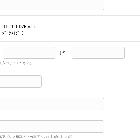
FIT FFT-075mini
ﾀﾞｰｸﾈｲﾋﾞｰ）
］
［名］
で入力してください）
ルアドレス確認のため再度入力をお願いします)