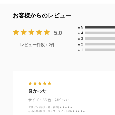
お客様からのレビュー
5
★
5.0
4
★
3
★
2
レビュー件数：
2
件
★
1
★
良かった
サイズ：55
色：ﾈｲﾋﾞｰﾏｯﾄ
デザイン (形状・色・質感)
:★★★★★
かけ心地 (軽さ・サイズ・フィット感)
:★★★★★