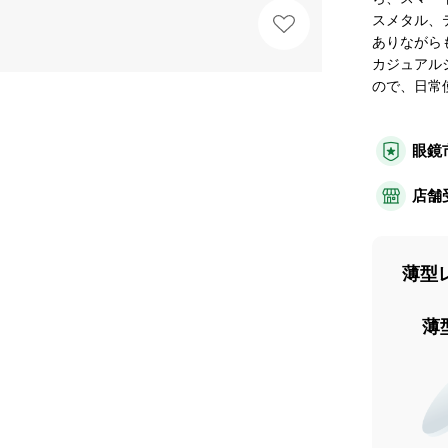
スメタル、
ありながら
カジュアル
ので、日常
眼鏡
店舗
薄型
薄