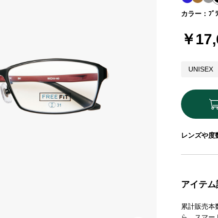
カラー：ﾌﾞﾗ
￥17,
UNISEX
レンズや度
アイテム
累計販売本
ら、スマー