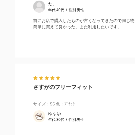
た。
年代:
40代
性別:
男性
前にお店で購入したものが古くなってきたので同じ物
簡単に買えて良かった。また利用したいです。
さすがのフリーフィット
サイズ：55
色：ﾌﾞﾗｯｸ
ゆゆゆ
年代:
30代
性別:
男性